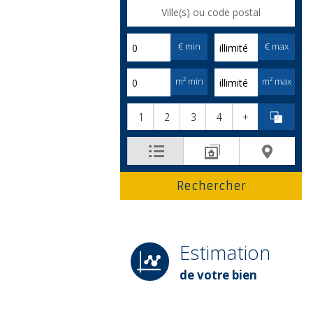
€ min
€ max
m² min
m² max
1
2
3
4
+
Estimation
de votre bien