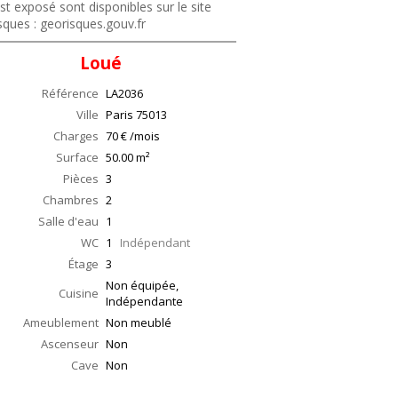
st exposé sont disponibles sur le site
sques : georisques.gouv.fr
Loué
Référence
LA2036
Ville
Paris
75013
Charges
70 € /mois
Surface
50.00
m²
Pièces
3
Chambres
2
Salle d'eau
1
WC
1
Indépendant
Étage
3
Non équipée,
Cuisine
Indépendante
Ameublement
Non meublé
Ascenseur
Non
Cave
Non