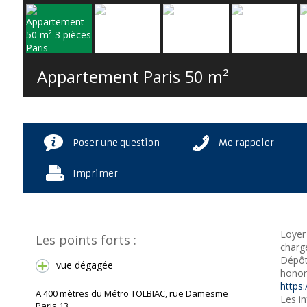
Appartement Paris
50 m²
Poser une question
Me rappeler
Imprimer
Loyer
Les points forts :
charge
Dépôt
vue dégagée
honora
https:
A 400 mètres du Métro TOLBIAC, rue Damesme
Les in
Paris 13.