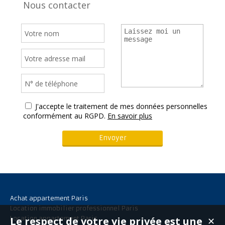
Nous contacter
J'accepte le traitement de mes données personnelles
conformément au RGPD.
En savoir plus
Achat appartement Paris
Location immobilier professionnel Paris
Le respect de votre vie privée est une
Location appartement Paris
✕