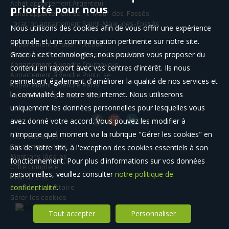
Achat appartement Argenteuil
priorité pour nous
Achat appartement Saint-Maur-des-Fossés
Location appartement Saint-Maur-des-Fossés
Nous utilisons des cookies afin de vous offrir une expérience
optimale et une communication pertinente sur notre site.
Appartement à louer Puteaux
Grace à ces technologies, nous pouvons vous proposer du
Immobilier Pro à louer Boissy-Saint-Léger
Appartement à vendre Courbevoie
contenu en rapport avec vos centres d'intérêt. Ils nous
Appartement à vendre Pontoise
permettent également d'améliorer la qualité de nos services et
Appartement à vendre Paris
la convivialité de notre site internet. Nous utiliserons
Immobilier Pro à louer Paris
uniquement les données personnelles pour lesquelles vous
avez donné votre accord. Vous pouvez les modifier à
n'importe quel moment via la rubrique "Gérer les cookies" en
Nos Honoraires
bas de notre site, à l'exception des cookies essentiels à son
Qui sommes-nous
Mentions légales
fonctionnement. Pour plus d'informations sur vos données
Offre complète
personnelles, veuillez consulter
notre politique de
Plan du site
confidentialité
.
Espace propriétaire
Gérer les cookies
Tout accepter
Personnaliser