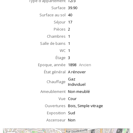
Type d'appartement
T2/3
Surface
39.90
Surface au sol
40
Séjour
17
Pièces
2
Chambres
1
Salle de bains
1
WC
1
Étage
3
Epoque, année
1898
Ancien
État général
A rénover
Gaz
Chauffage
Individuel
Ameublement
Non meublé
Vue
Cour
Ouvertures
Bois, Simple vitrage
Exposition
Sud
Ascenseur
Non