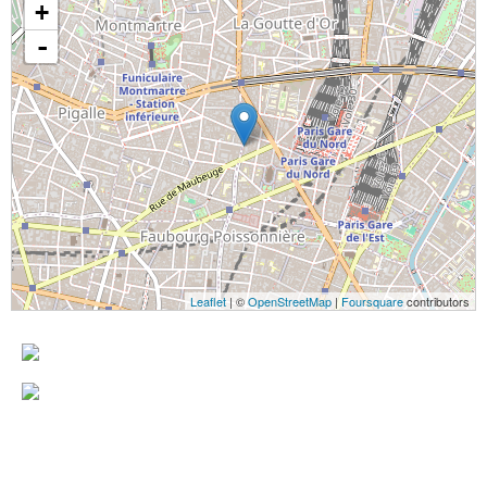
+
-
Leaflet
| ©
OpenStreetMap
|
Foursquare
contributors