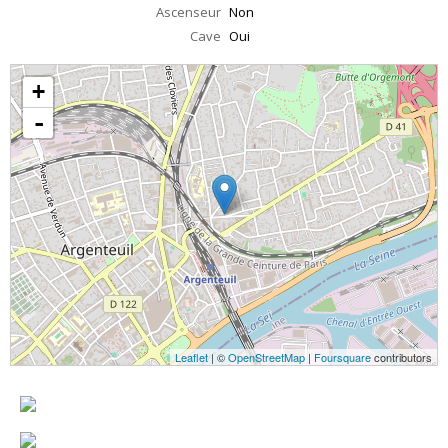
Ascenseur
Non
Cave
Oui
+
-
Leaflet
| ©
OpenStreetMap
|
Foursquare
contributors