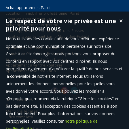
Achat appartement Paris
Location immobilier professionnel Paris
Le respect de votre vie privée est une
Location appartement Paris
✕
Achat appartement Argenteuil
priorité pour nous
Achat appartement Saint-Maur-des-Fossés
Location appartement Saint-Maur-des-Fossés
Nous utilisons des cookies afin de vous offrir une expérience
optimale et une communication pertinente sur notre site.
Appartement à louer Puteaux
Grace à ces technologies, nous pouvons vous proposer du
Immobilier Pro à louer Boissy-Saint-Léger
Appartement à vendre Courbevoie
contenu en rapport avec vos centres d'intérêt. Ils nous
Appartement à vendre Pontoise
permettent également d'améliorer la qualité de nos services et
Appartement à vendre Paris
la convivialité de notre site internet. Nous utiliserons
Immobilier Pro à louer Paris
uniquement les données personnelles pour lesquelles vous
avez donné votre accord. Vous pouvez les modifier à
n'importe quel moment via la rubrique "Gérer les cookies" en
Nos Honoraires
bas de notre site, à l'exception des cookies essentiels à son
Qui sommes-nous
Mentions légales
fonctionnement. Pour plus d'informations sur vos données
Offre complète
personnelles, veuillez consulter
notre politique de
Plan du site
confidentialité
.
Espace propriétaire