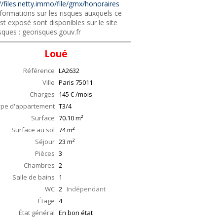
//files.netty.immo/file/gmx/honoraires
formations sur les risques auxquels ce
st exposé sont disponibles sur le site
sques : georisques.gouv.fr
Loué
Référence
LA2632
Ville
Paris
75011
Charges
145 € /mois
ype d'appartement
T3/4
Surface
70.10
m²
Surface au sol
74
m²
Séjour
23
m²
Pièces
3
Chambres
2
Salle de bains
1
WC
2
Indépendant
Étage
4
État général
En bon état