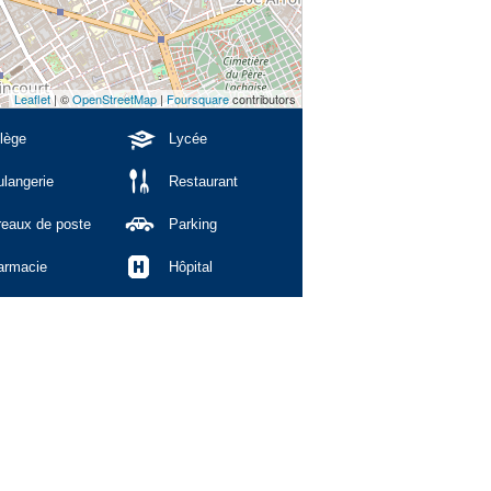
Leaflet
| ©
OpenStreetMap
|
Foursquare
contributors
lège
Lycée
langerie
Restaurant
reaux de poste
Parking
armacie
Hôpital