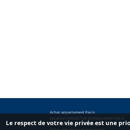
Achat appartement Paris
Location immobilier professionnel Paris
Le respect de votre vie privée est une pri
Location appartement Paris
Achat appartement Argenteuil