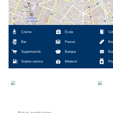
Crèche
École
Col
Bar
Presse
Bou
Supermarché
Banque
Bu
Station service
Médecin
Ph
Nous contacter