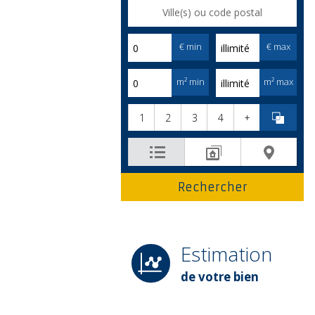
€ min
€ max
m² min
m² max
1
2
3
4
+
Estimation
de votre bien