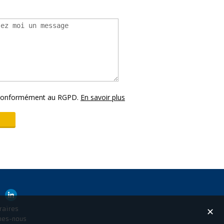
s conformément au RGPD.
En savoir plus
raires
✕
mes-nous