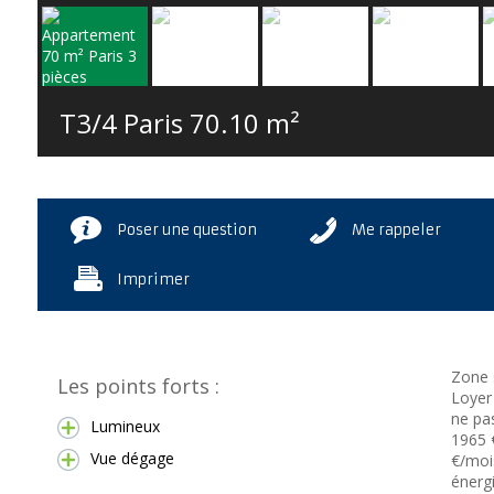
T3/4 Paris
70.10 m²
Poser une question
Me rappeler
Imprimer
Zone 
Les points forts :
Loyer
ne pa
Lumineux
1965 
Vue dégage
€/mois
énergi