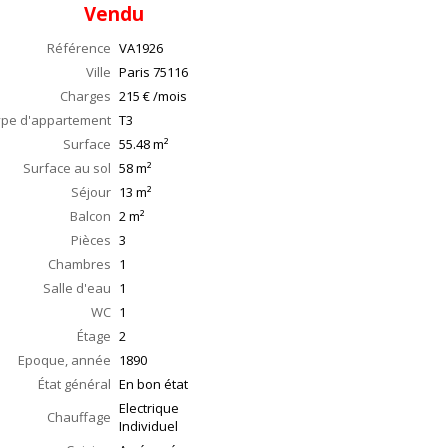
Vendu
Référence
VA1926
Ville
Paris
75116
Charges
215 € /mois
ype d'appartement
T3
Surface
55.48
m²
Surface au sol
58
m²
Séjour
13
m²
Balcon
2
m²
Pièces
3
Chambres
1
Salle d'eau
1
WC
1
Étage
2
Epoque, année
1890
État général
En bon état
Electrique
Chauffage
Individuel