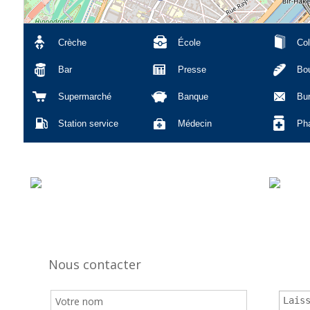
Crèche
École
Col
Bar
Presse
Bou
Supermarché
Banque
Bu
Station service
Médecin
Ph
Nous contacter