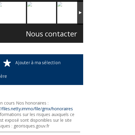
Nous contacter
Ajouter à ma sélection
ière
n cours Nos honoraires :
//files.netty.immo/file/gmx/honoraires
formations sur les risques auxquels ce
st exposé sont disponibles sur le site
sques : georisques.gouv.fr