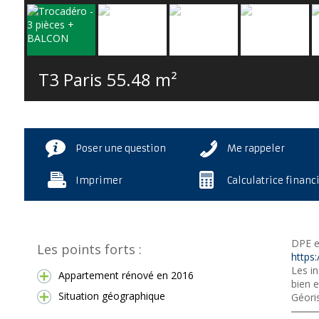
T3 Paris
55.48 m²
Poser une question
Me rappeler
Imprimer
Calculatrice financ
DPE e
Les points forts :
https:
Les in
Appartement rénové en 2016
bien e
Situation géographique
Géori