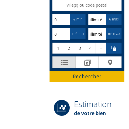
€ min
€ max
m² min
m² max
1
2
3
4
+
Estimation
de votre bien