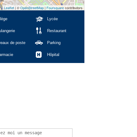
Leaflet
| ©
OpenStreetMap
|
Foursquare
contributors
lège
Lycée
langerie
Restaurant
reaux de poste
Parking
armacie
Hôpital