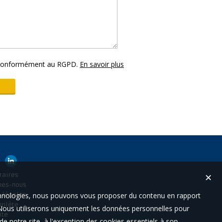
s conformément au RGPD.
En savoir plus
raires
✕
mes-nous
technologies, nous pouvons vous proposer du contenu en rapport
 légales
mplète
t. Nous utiliserons uniquement les données personnelles pour
ite
e notre site, à l'exception des cookies essentiels à son