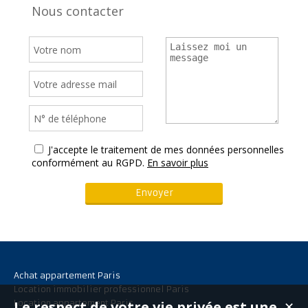
Nous contacter
J'accepte le traitement de mes données personnelles
conformément au RGPD.
En savoir plus
Achat appartement Paris
Location immobilier professionnel Paris
Le respect de votre vie privée est une
Location appartement Paris
✕