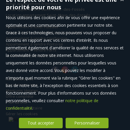
Achat appartement Argenteuil
priorité pour nous
Achat appartement Saint-Maur-des-Fossés
Location appartement Saint-Maur-des-Fossés
Nous utilisons des cookies afin de vous offrir une expérience
optimale et une communication pertinente sur notre site.
Appartement à louer Puteaux
Grace à ces technologies, nous pouvons vous proposer du
Immobilier Pro à louer Boissy-Saint-Léger
Appartement à vendre Courbevoie
contenu en rapport avec vos centres d'intérêt. Ils nous
Appartement à vendre Pontoise
permettent également d'améliorer la qualité de nos services et
Appartement à vendre Paris
la convivialité de notre site internet. Nous utiliserons
Immobilier Pro à louer Paris
uniquement les données personnelles pour lesquelles vous
avez donné votre accord. Vous pouvez les modifier à
n'importe quel moment via la rubrique "Gérer les cookies" en
Nos Honoraires
bas de notre site, à l'exception des cookies essentiels à son
Qui sommes-nous
Mentions légales
fonctionnement. Pour plus d'informations sur vos données
Offre complète
personnelles, veuillez consulter
notre politique de
Plan du site
confidentialité
.
Espace propriétaire
Gérer les cookies
Tout accepter
Personnaliser