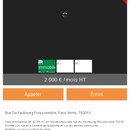
2 000 € /mois HT
Appeler
Écrire
Rue Du Faubourg Poissonnière, Paris 9ème, 750010
Local commercial de 42,78 m² en rez-de-chaussée rue du Faubourg Poissonnière 75010.
Entrée sur rue et à l'arrière de la boutique sur les parties communes.
Fenêtre sur cour au fond du local.