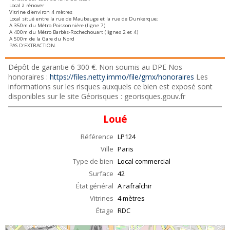
Local à rénover
Vitrine d'environ 4 mètres
Local situé entre la rue de Maubeuge et la rue de Dunkerque;
A 350m du Métro Poissonnière (ligne 7)
A 400m du Métro Barbès-Rochechouart (lignes 2 et 4)
A 500m de la Gare du Nord
PAS D'EXTRACTION.
Dépôt de garantie 6 300 €. Non soumis au DPE Nos
honoraires :
https://files.netty.immo/file/gmx/honoraires
Les
informations sur les risques auxquels ce bien est exposé sont
disponibles sur le site Géorisques : georisques.gouv.fr
Loué
Référence
LP124
Ville
Paris
Type de bien
Local commercial
Surface
42
État général
A rafraîchir
Vitrines
4 mètres
Étage
RDC