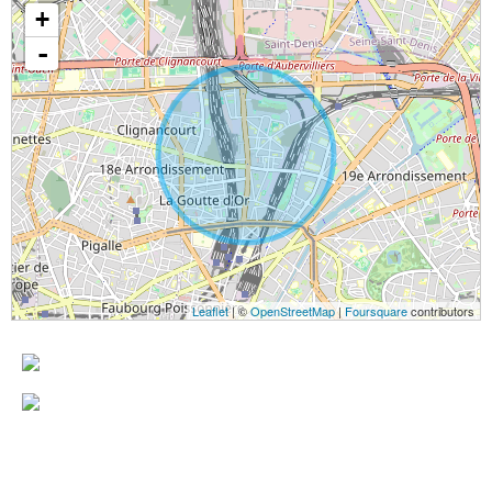
+
-
Leaflet
| ©
OpenStreetMap
|
Foursquare
contributors