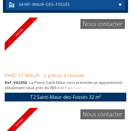
SAINT-MAUR-DES-FOSSÉS
Nous contacter
Vendu
PARC ST MAUR - 2 pièces à rénover
Ref. VA2356
: La Pierre Saint-Maur vous présente un appartement
idéalement situé près du RER A le Parc Saint-Maur (moins de 10min
à pieds) et proche de tous commerces.Appartement traversant,
T2 Saint-Maur-des-Fossés
32 m²
entièrement à rénover. Gros travaux à prévoir. Petite copropriété,
immeuble de 2 étages avec entrée sécurisé. Idéal investisseur
Mandat numéro: 11
Nous contacter
Vendu