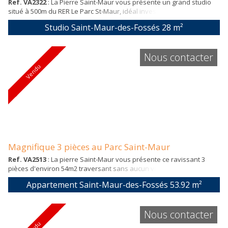
Ref. VA2322
: La Pierre Saint-Maur vous présente un grand studio
situé à 500m du RER Le Parc St-Maur, idéal investisseur! Ce grand
studio de 28m2 se compose d'une grand pièce à vivre sans vis-à-
Studio Saint-Maur-des-Fossés
28 m²
vis, d'une cuisine américaine, d'une salle de bains avec un toilette.
Une place de parking en bas de l'immeuble complète ce bien.
Nous contacter
Vendu
Magnifique 3 pièces au Parc Saint-Maur
Ref. VA2513
: La pierre Saint-Maur vous présente ce ravissant 3
pièces d'environ 54m2 traversant sans aucun vis à vis, exposé
plein sud situé dans un immeuble pierre de taille et sécurisé au 4
Appartement Saint-Maur-des-Fossés
53.92 m²
ème étages sur 6 avec ascenseur. Cet appartement idéalement
agencé et pensé pour ne perdre aucun espace , se compose d'une
entrée avec rangement, d'un beau séjour lumineux avec une partie
Nous contacter
bureau, d'une cuisine a...