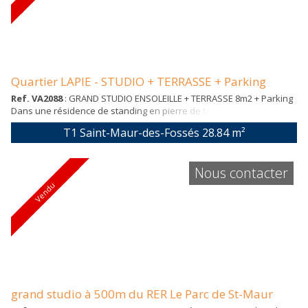
Quartier LAPIE - STUDIO + TERRASSE + Parking
Ref. VA2088
: GRAND STUDIO ENSOLEILLE + TERRASSE 8m2 + Parking
Dans une résidence de standing en pierre de taille de 2012 de 2
étages, ASCENSEUR, studio de 28,84 m² carrez en ETAT IMPECCABLE
T1 Saint-Maur-des-Fossés
28.84 m²
avec cuisine ouverte, Exposé SUD OUEST, une salle d'eau, WC,
rangement. Emplacement de parking au sous-sol. Quartier LAPIE
Nous contacter
Vendu
grand studio à 500m du RER Le Parc de St-Maur