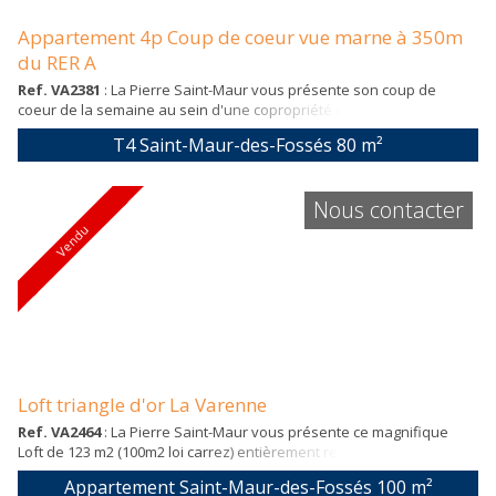
Appartement 4p Coup de coeur vue marne à 350m
du RER A
Ref. VA2381
: La Pierre Saint-Maur vous présente son coup de
coeur de la semaine au sein d'une copropriété de standing
sécurisée et bien entretenue. Trés bel appartement familial avec
T4 Saint-Maur-des-Fossés
80 m²
vue sur les bords de marne. Il se compose d'une entrée, d'une
grande salle de vie avec cuisine aménagée et équipée ouverte sur
le séjour baigné de lumière de part sa sublime baie vitré avec accès
Nous contacter
balcon sur vue dégagée. ...
Vendu
Loft triangle d'or La Varenne
Ref. VA2464
: La Pierre Saint-Maur vous présente ce magnifique
Loft de 123 m2 (100m2 loi carrez) entièrement refait à neuf en plein
coeur du prestigieux quartier de La Varenne Saint-Hilaire. Son
Appartement Saint-Maur-des-Fossés
100 m²
emplacement est idéal, proche de toutes les écoles , des