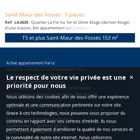
Saint-Maur des Fossés : 7 pièces
Ref. LA2630
: Quartier La Pie Au 1er et 2ème étage (dernier étage)
d'une maison, Bel appartement sur 2 niveaux de 7 pièces à louer
non meublé. Composée d'une entrée, magnifique séjour
T5 et plus Saint-Maur-des-Fossés
153 m²
cathédrale de 60m2, salle à manger, cuisine équipée, quatre
chambres, salle d'eau et salle de bains, WC séparé. Nombreux
rangement, très lumineux Terrasse de 100m2 accessible depuis le
séjour/salle à manger. Climatisatio...
Achat appartement Paris
Location immobilier professionnel Paris
Location appartement Paris
Le respect de votre vie privée est une
✕
Achat appartement Argenteuil
priorité pour nous
Achat appartement Saint-Maur-des-Fossés
Location appartement Saint-Maur-des-Fossés
Nous utilisons des cookies afin de vous offrir une expérience
optimale et une communication pertinente sur notre site.
Appartement à louer Puteaux
Grace à ces technologies, nous pouvons vous proposer du
Immobilier Pro à louer Boissy-Saint-Léger
Appartement à vendre Courbevoie
contenu en rapport avec vos centres d'intérêt. Ils nous
Appartement à vendre Pontoise
permettent également d'améliorer la qualité de nos services et
Appartement à vendre Paris
la convivialité de notre site internet. Nous utiliserons
Immobilier Pro à louer Paris