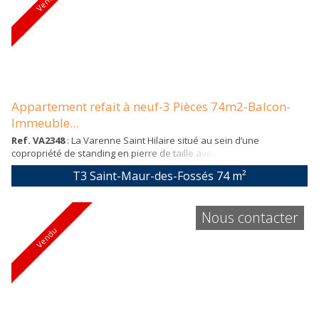
Vendu
Appartement refait à neuf-3 Pièces 74m2-Balcon-
Immeuble...
Ref. VA2348
: La Varenne Saint Hilaire situé au sein d’une
copropriété de standing en pierre de taille avec gardienne, bel
appartement 3 pièces traversant rénové en 2021 de 74m2 carrez
T3 Saint-Maur-des-Fossés
74 m²
situé au deuxième étage sur trois avec ascenseur. Il se compose
d’une entrée avec rangements desservant une cuisine
indépendante entièrement aménagée et équipée, d’un séjour salle
Nous contacter
à manger donnant sur un balcon terrasse...
Vendu