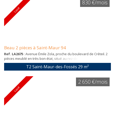
830 €/mois
électrique Lave linge...
Loué
Beau 2 pièces à Saint-Maur 94
Ref. LA2675
: Avenue Émile Zola, proche du boulevard de Créteil. 2
pièces meublé en très bon état, situé au rez-de-chaussée. Entrée
indépendante, comme une petite maison. Appartement au calme
T2 Saint-Maur-des-Fossés
29 m²
sur cour, composé d'un beau séjour avec coin cuisine équipé, une
salle de douche avec WC, une chambre avec placard. Appartement
bien équipé, machine à laver. Arrêt e bus : 4 septembre
2 650 €/mois
Loué