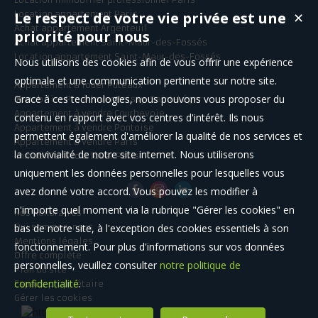
Location appartement Paris
Le respect de votre vie privée est une
✕
Achat appartement Argenteuil
priorité pour nous
Achat appartement Saint-Maur-des-Fossés
Location appartement Saint-Maur-des-Fossés
Nous utilisons des cookies afin de vous offrir une expérience
optimale et une communication pertinente sur notre site.
Appartement à louer Puteaux
Grace à ces technologies, nous pouvons vous proposer du
Immobilier Pro à louer Boissy-Saint-Léger
Appartement à vendre Courbevoie
contenu en rapport avec vos centres d'intérêt. Ils nous
Appartement à vendre Pontoise
permettent également d'améliorer la qualité de nos services et
Appartement à vendre Paris
la convivialité de notre site internet. Nous utiliserons
Immobilier Pro à louer Paris
uniquement les données personnelles pour lesquelles vous
avez donné votre accord. Vous pouvez les modifier à
n'importe quel moment via la rubrique "Gérer les cookies" en
Nos Honoraires
Qui sommes-nous
bas de notre site, à l'exception des cookies essentiels à son
Mentions légales
fonctionnement. Pour plus d'informations sur vos données
Offre complète
personnelles, veuillez consulter
notre politique de
Plan du site
confidentialité
.
Espace propriétaire
Gérer les cookies